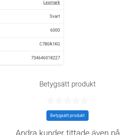
Lexmark
Svart
6000
C780A1KG
734646018227
Betygsätt produkt
Betygsatt 0 a
Betygsätt produkt
Andra kunder tittade även på