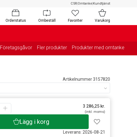
CSR
|
Omtanke
|
Kundtjänst
Orderstatus
Ombeställ
Favoriter
Varukorg
Företagsgåvor
Fler produkter
Produkter med omtanke
Artikelnummer 3157820
3 286,25
kr.
(inkl. moms)
Lägg i korg
Leverans: 2026-08-21