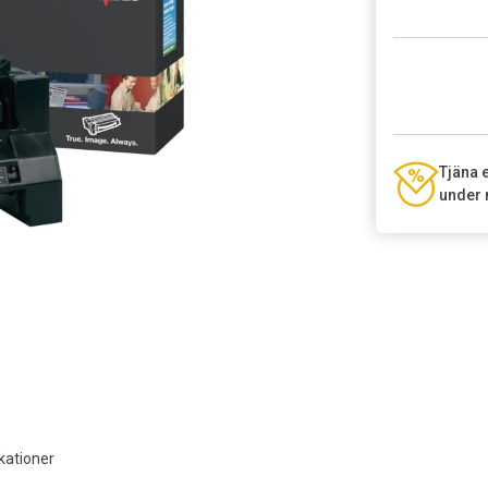
Tjäna 
under 
kationer