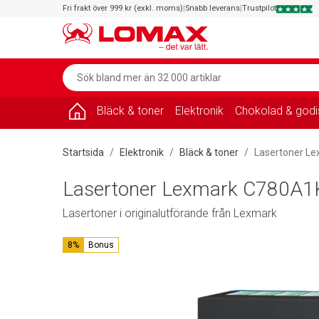
Fri frakt över 999 kr (exkl. moms)
|
Snabb leverans
|
Trustpilot
Bläck & toner
Elektronik
Chokolad & godi
Startsida
Elektronik
Bläck & toner
Lasertoner Le
Lasertoner Lexmark C780A1K
Lasertoner i originalutförande från Lexmark
8%
Bonus