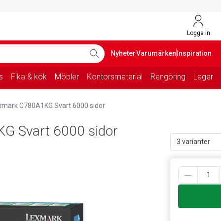
Logga in
Nyheter
Varumärken
Inspiration
s
Fika & kök
Möbler
Kontorsmaterial
Rengöring
Lager
xmark C780A1KG Svart 6000 sidor
G Svart 6000 sidor
3 varianter