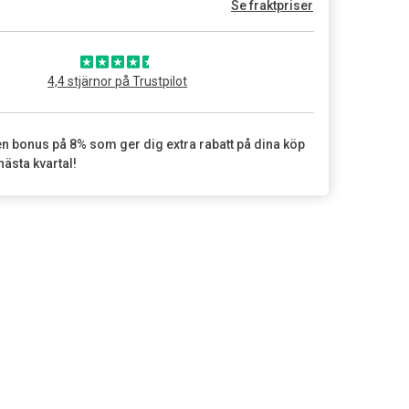
Se fraktpriser
4,4 stjärnor på Trustpilot
en bonus på 8% som ger dig extra rabatt på dina köp
nästa kvartal!