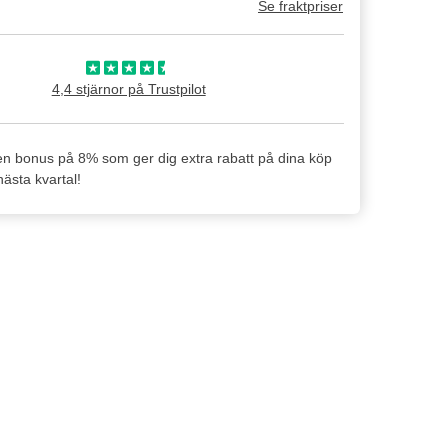
Se fraktpriser
4,4 stjärnor på Trustpilot
en bonus på 8% som ger dig extra rabatt på dina köp
ästa kvartal!