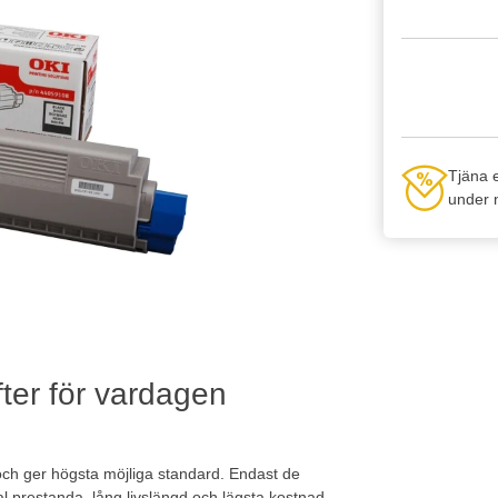
Tjäna 
under n
fter för vardagen
och ger högsta möjliga standard. Endast de
l prestanda, lång livslängd och lägsta kostnad.