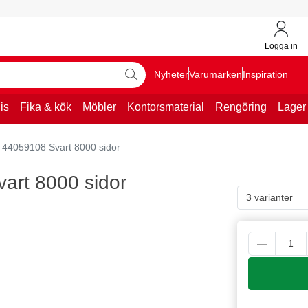
Logga in
Nyheter
Varumärken
Inspiration
is
Fika & kök
Möbler
Kontorsmaterial
Rengöring
Lager
 44059108 Svart 8000 sidor
art 8000 sidor
3 varianter