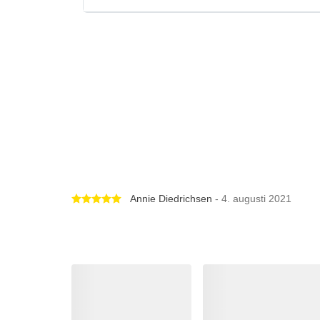
Betygsatt 5 av 5 stjärnor
Annie Diedrichsen
- 4. augusti 2021