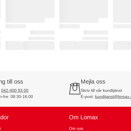
ng till oss
Mejla oss
:
042-400 93 00
Skriv till vår kundtjänst
-fre: 08:30-16:00
E-post:
kundtjanst@lomax.
idor
Om Lomax
r
Om oss