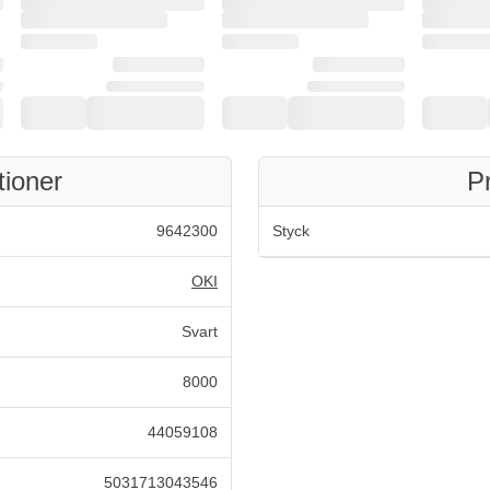
tioner
P
9642300
Styck
OKI
Svart
8000
44059108
5031713043546