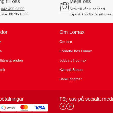
ng till oss
Mejla oss
:
042-400 93 00
Skriv till vår kundtjänst
-fre: 08:30-16:00
E-post:
kundtjanst@lomax.
idor
Om Lomax
r
Om oss
ta
Fördelar hos Lomax
dtjänstärenden
Jobba på Lomax
orik
KvartalsBonus
Bankuppgifter
betalningar
Följ oss på sociala med
Lomax DK Facebook
Lomax SE LinkIn