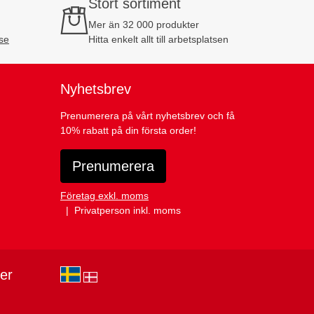
Stort sortiment
Mer än 32 000 produkter
se
Hitta enkelt allt till arbetsplatsen
Nyhetsbrev
Prenumerera på vårt nyhetsbrev och få
10% rabatt på din första order!
Prenumerera
Företag exkl. moms
Privatperson inkl. moms
ier
sv-SE
da-DK