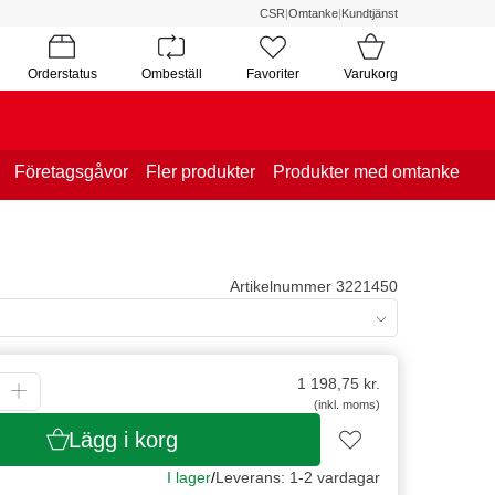
CSR
|
Omtanke
|
Kundtjänst
Orderstatus
Ombeställ
Favoriter
Varukorg
Företagsgåvor
Fler produkter
Produkter med omtanke
Artikelnummer 3221450
1 198,75
kr.
(inkl. moms)
Lägg i korg
I lager
/
Leverans: 1-2 vardagar