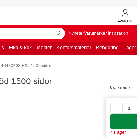
Logga in
Nyheter
Varumärken
Inspiration
is
Fika & kök
Möbler
Kontorsmaterial
Rengöring
Lager
 46490402 Röd 1500 sidor
öd 1500 sidor
3 varianter
4 i lager