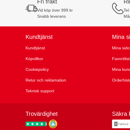
Fri frakt
Ri
Vid köp över 999 kr
Tel
Snabb leverans
Mån
Kundtjänst
Mina s
Kundtjänst
Mina sido
Köpvillkor
Favoritlis
Cookiepolicy
Mina kun
Retur och reklamation
Orderhist
Teknisk support
Trovärdighet
Säkra 