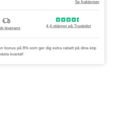
Se fraktpriser
4,4 stjärnor på Trustpilot
b leverans
en bonus på 8% som ger dig extra rabatt på dina köp
ästa kvartal!