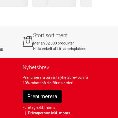
Stort sortiment
Mer än 32 000 produkter
se
Hitta enkelt allt till arbetsplatsen
Nyhetsbrev
Prenumerera på vårt nyhetsbrev och få
10% rabatt på din första order!
Prenumerera
Företag exkl. moms
Privatperson inkl. moms