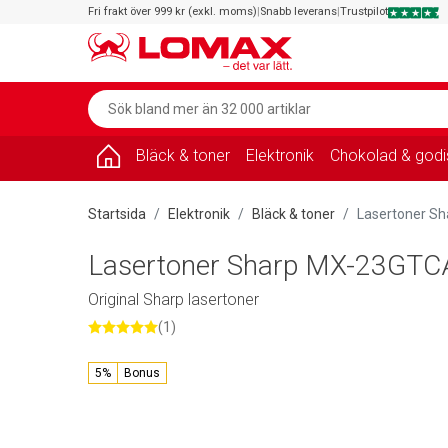
Fri frakt över 999 kr (exkl. moms)
|
Snabb leverans
|
Trustpilot
Bläck & toner
Elektronik
Chokolad & godi
Startsida
Elektronik
Bläck & toner
Lasertoner Sh
Lasertoner Sharp MX-23GTCA
Original Sharp lasertoner
(1)
5%
Bonus