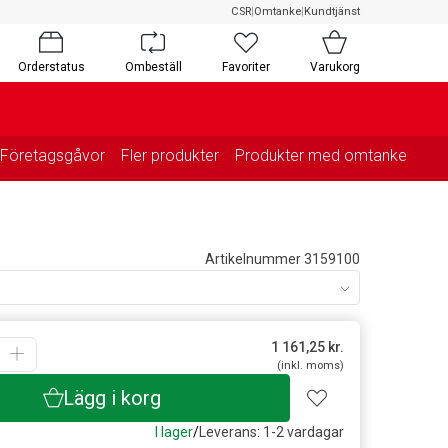
CSR
|
Omtanke
|
Kundtjänst
Orderstatus
Ombeställ
Favoriter
Varukorg
Företagsgåvor
Fler produkter
Produkter med omtanke
Artikelnummer 3159100
1 161,25
kr.
(inkl. moms)
Lägg i korg
I lager
/
Leverans: 1-2 vardagar