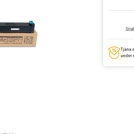
Snab
Tjäna 
under 