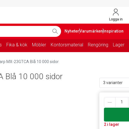
Logga in
Nyheter
Varumärken
Inspiration
s
Fika & kök
Möbler
Kontorsmaterial
Rengöring
Lager
arp MX-23GTCA Blå 10 000 sidor
 Blå 10 000 sidor
3 varianter
2 i lager