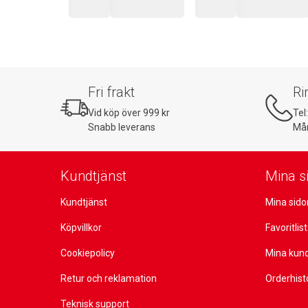
Fri frakt
Ri
Vid köp över 999 kr
Tel
Snabb leverans
Mån
Kundtjänst
Mina s
Kundtjänst
Mina sido
Köpvillkor
Favoritlis
Cookiepolicy
Mina kun
Retur och reklamation
Orderhist
Teknisk support