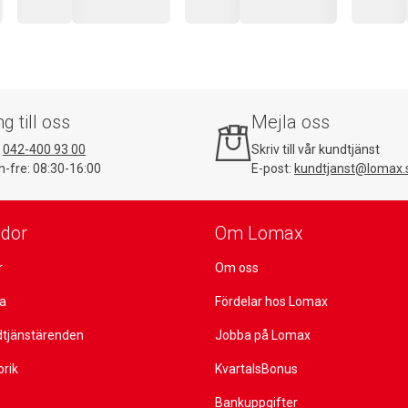
ng till oss
Mejla oss
:
042-400 93 00
Skriv till vår kundtjänst
-fre: 08:30-16:00
E-post:
kundtjanst@lomax.
idor
Om Lomax
r
Om oss
ta
Fördelar hos Lomax
dtjänstärenden
Jobba på Lomax
orik
KvartalsBonus
Bankuppgifter