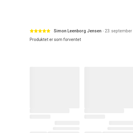
Betygsatt 5 av 5 stjärnor
Simon Leenborg Jensen
- 23. september
Produktet er som forventet