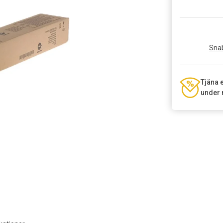
Snab
Tjäna 
under 