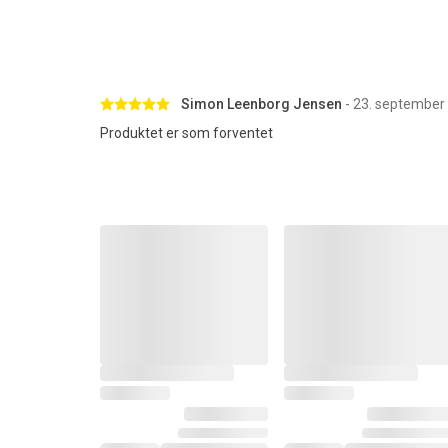
Betygsatt 5 av 5 stjärnor
Simon Leenborg Jensen
- 23. september
Produktet er som forventet