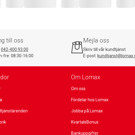
ng till oss
Mejla oss
:
042-400 93 00
Skriv till vår kundtjänst
-fre: 08:30-16:00
E-post:
kundtjanst@lomax.
idor
Om Lomax
r
Om oss
ta
Fördelar hos Lomax
dtjänstärenden
Jobba på Lomax
orik
KvartalsBonus
Bankuppgifter