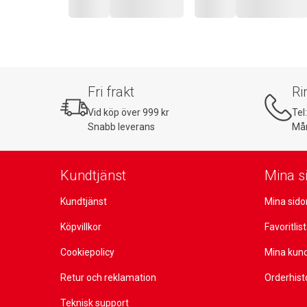
Fri frakt
Ri
Vid köp över 999 kr
Tel
Snabb leverans
Mån
Kundtjänst
Mina s
Kundtjänst
Mina sido
Köpvillkor
Favoritlis
Cookiepolicy
Mina kun
Retur och reklamation
Orderhist
Teknisk support