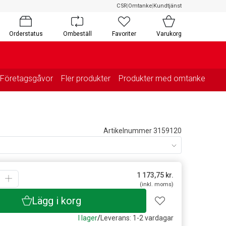
CSR
|
Omtanke
|
Kundtjänst
Orderstatus
Ombeställ
Favoriter
Varukorg
Företagsgåvor
Fler produkter
Produkter med omtanke
Artikelnummer 3159120
1 173,75
kr.
(inkl. moms)
Lägg i korg
I lager
/
Leverans: 1-2 vardagar