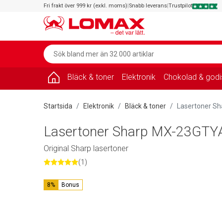
Fri frakt över 999 kr (exkl. moms)
|
Snabb leverans
|
Trustpilot
Bläck & toner
Elektronik
Chokolad & godi
Startsida
Elektronik
Bläck & toner
Lasertoner Sh
Lasertoner Sharp MX-23GTYA
Original Sharp lasertoner
(1)
8%
Bonus