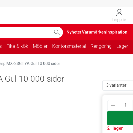
Logga in
Nyheter
Varumärken
Inspiration
s
Fika & kök
Möbler
Kontorsmaterial
Rengöring
Lager
arp MX-23GTYA Gul 10 000 sidor
 Gul 10 000 sidor
3 varianter
2 i lager