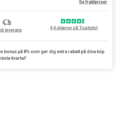
Se fraktpriser
4,4 stjärnor på Trustpilot
b leverans
en bonus på 8% som ger dig extra rabatt på dina köp
nästa kvartal!