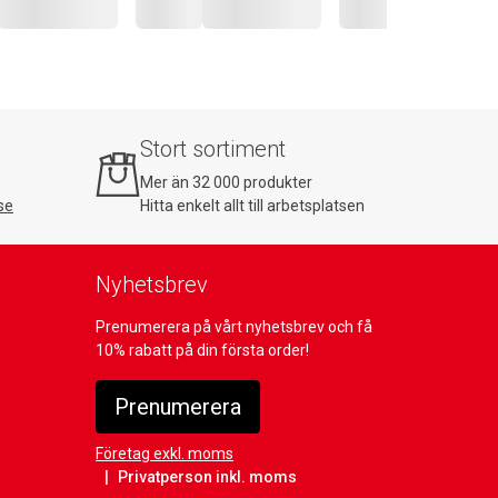
Stort sortiment
Mer än 32 000 produkter
se
Hitta enkelt allt till arbetsplatsen
Nyhetsbrev
Prenumerera på vårt nyhetsbrev och få
10% rabatt på din första order!
Prenumerera
Företag exkl. moms
Privatperson inkl. moms