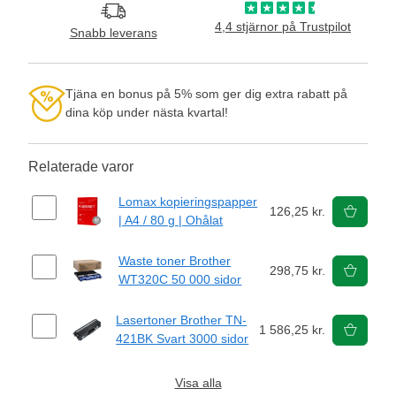
4,4 stjärnor på Trustpilot
Snabb leverans
Tjäna en bonus på 5% som ger dig extra rabatt på
dina köp under nästa kvartal!
Relaterade varor
Lomax kopieringspapper
126,25 kr.
| A4 / 80 g | Ohålat
Waste toner Brother
298,75 kr.
WT320C 50 000 sidor
Lasertoner Brother TN-
1 586,25 kr.
421BK Svart 3000 sidor
Visa alla