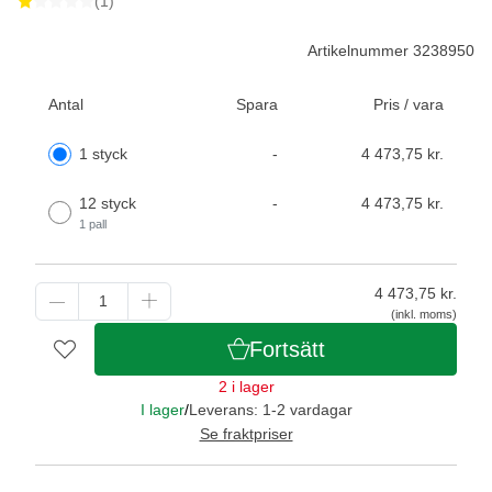
(1)
Artikelnummer 3238950
Antal
Spara
Pris / vara
1 styck
-
4 473,75 kr.
12 styck
-
4 473,75 kr.
1 pall
4 473,75
kr.
(inkl. moms)
Fortsätt
2 i lager
I lager
/
Leverans: 1-2 vardagar
Se fraktpriser