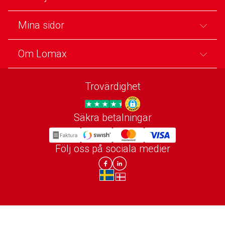
Mina sidor
Om Lomax
Trovärdighet
Säkra betalningar
Trygg E-handel
Följ oss på sociala medier
Lomax DK Facebook
Lomax SE LinkIn
sv-SE
da-DK