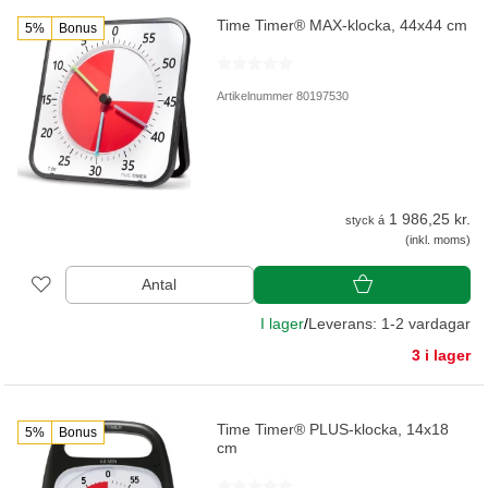
Time Timer® MAX-klocka, 44x44 cm
5%
Bonus
Artikelnummer 80197530
1 986,25 kr.
styck á
(inkl. moms)
Antal
I lager
/
Leverans: 1-2 vardagar
3 i lager
Time Timer® PLUS-klocka, 14x18
5%
Bonus
cm