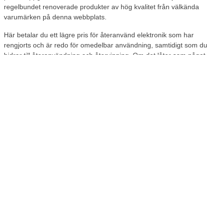
regelbundet renoverade produkter av hög kvalitet från välkända
varumärken på denna webbplats.
Här betalar du ett lägre pris för återanvänd elektronik som har
rengjorts och är redo för omedelbar användning, samtidigt som du
bidrar till återanvändning och återvinning. Om det låter som något
för dig, titta efter våra renoverade produkter nästa gång du ska
köpa en ny telefon eller dator.
Dina fördelar som Lomax-kund
Oavsett vad du behöver för din arbetsdag får du många fördelar när
du handlar som kund hos Lomax. Förutom snabb leverans får du
också stora fördelar som att du alltid:
Få en gåva
med ditt köp
Tjäna minst 5% KvartalsBonus
på alla dina inköp
Enkelt kan ombeställa de artiklar
du använder mest
Därför finns det goda skäl att beställa din elektronik på lomax.se
nästa gång du byter dator eller behöver en ny mobiltelefon.
Läs mer