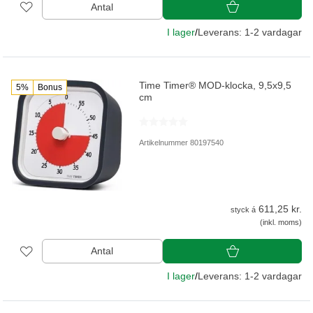
Antal
I lager
/
Leverans: 1-2 vardagar
Time Timer® MOD-klocka, 9,5x9,5
5%
Bonus
cm
Artikelnummer 80197540
611,25 kr.
styck á
(inkl. moms)
Antal
I lager
/
Leverans: 1-2 vardagar