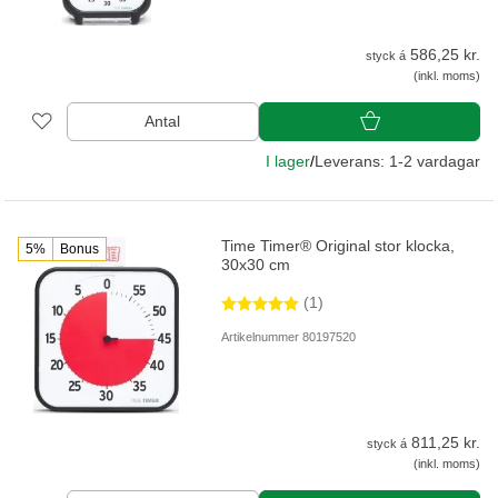
586,25 kr.
styck á
(inkl. moms)
Antal
I lager
/
Leverans: 1-2 vardagar
Time Timer® Original stor klocka,
5%
Bonus
30x30 cm
(1)
Artikelnummer 80197520
811,25 kr.
styck á
(inkl. moms)