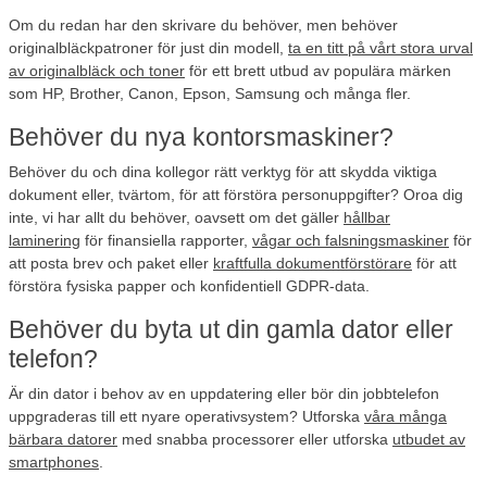
Om du redan har den skrivare du behöver, men behöver
originalbläckpatroner för just din modell,
ta en titt på vårt stora urval
av originalbläck och toner
för ett brett utbud av populära märken
som HP, Brother, Canon, Epson, Samsung och många fler.
Behöver du nya kontorsmaskiner?
Behöver du och dina kollegor rätt verktyg för att skydda viktiga
dokument eller, tvärtom, för att förstöra personuppgifter? Oroa dig
inte, vi har allt du behöver, oavsett om det gäller
hållbar
laminering
för finansiella rapporter,
vågar och falsningsmaskiner
för
att posta brev och paket eller
kraftfulla dokumentförstörare
för att
förstöra fysiska papper och konfidentiell GDPR-data.
Behöver du byta ut din gamla dator eller
telefon?
Är din dator i behov av en uppdatering eller bör din jobbtelefon
uppgraderas till ett nyare operativsystem? Utforska
våra många
bärbara datorer
med snabba processorer eller utforska
utbudet av
smartphones
.