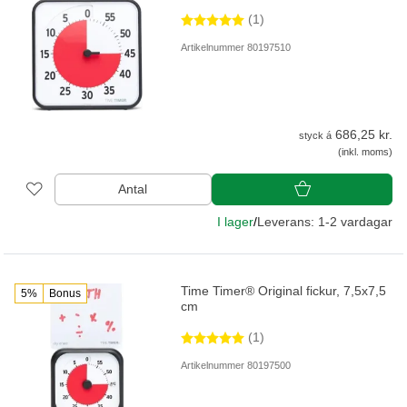
(1)
Artikelnummer 80197510
686,25 kr.
styck á
(inkl. moms)
Antal
I lager
/
Leverans: 1-2 vardagar
Time Timer® Original fickur, 7,5x7,5
5%
Bonus
cm
(1)
Artikelnummer 80197500