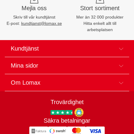
Mejla oss
Stort sortiment
Skriv till vår kundtjänst
Mer än 32 000 produkter
E-post:
kundtjanst@lomax.se
Hitta enkelt allt till
arbetsplatsen
Kundtjänst
Mina sidor
Om Lomax
Trovärdighet
Säkra betalningar
Trygg E-handel