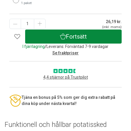
1 paket
26,19
kr.
(inkl. moms)
Fortsätt
I fjärrlagring
/
Leverans: Förväntad 7-9 vardagar
Se fraktpriser
4,4 stjärnor på Trustpilot
Tjäna en bonus på 5% som ger dig extra rabatt på
dina köp under nästa kvartal!
Funktionell och hållbar potatissked