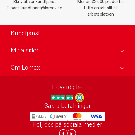
Skriv till vår kundtjänst
Mer än 32 000 produkter
E-post:
kundtjanst@lomax.se
Hitta enkelt allt till
arbetsplatsen
Kundtjänst
Mina sidor
Om Lomax
Trovärdighet
Säkra betalningar
Trygg E-handel
Följ oss på sociala medier
Lomax DK Facebook
Lomax SE LinkIn