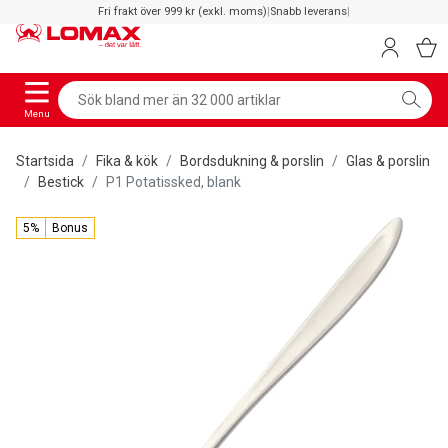
Fri frakt över 999 kr (exkl. moms)
|
Snabb leverans
|
Menu
Startsida
Fika & kök
Bordsdukning & porslin
Glas & porslin
Bestick
P1 Potatissked, blank
5%
Bonus