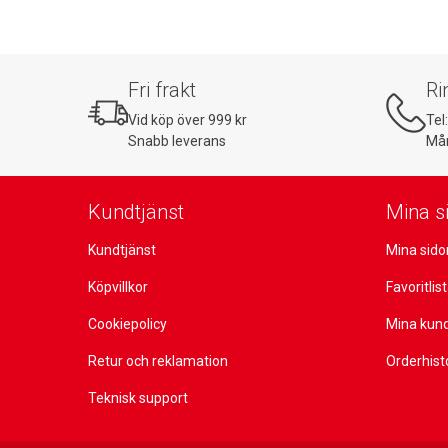
Fri frakt
Ri
Vid köp över 999 kr
Tel
Snabb leverans
Mån
Kundtjänst
Mina s
Kundtjänst
Mina sido
Köpvillkor
Favoritlis
Cookiepolicy
Mina kun
Retur och reklamation
Orderhist
Teknisk support