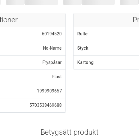
tioner
P
60194520
Rulle
No-Name
Styck
Fryspåsar
Kartong
Plast
1999909657
5703538469688
Betygsätt produkt