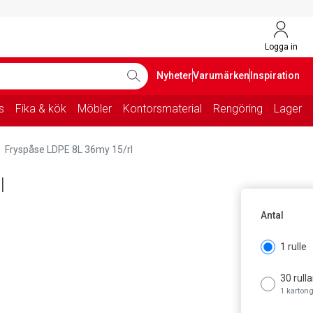
Logga in
Nyheter
Varumärken
Inspiration
s
Fika & kök
Möbler
Kontorsmaterial
Rengöring
Lager
Fryspåse LDPE 8L 36my 15/rl
l
Antal
1 rulle
30 rulla
1 karton