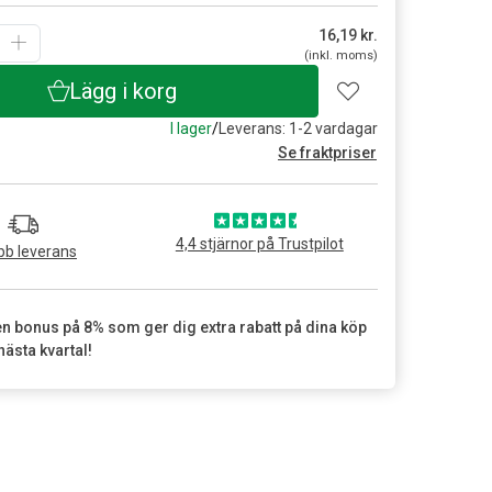
16,19
kr.
(inkl. moms)
Lägg i korg
I lager
/
Leverans: 1-2 vardagar
Se fraktpriser
4,4 stjärnor på Trustpilot
b leverans
en bonus på 8% som ger dig extra rabatt på dina köp
nästa kvartal!