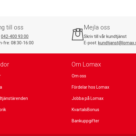
ng till oss
Mejla oss
:
042-400 93 00
Skriv till vår kundtjänst
-fre: 08:30-16:00
E-post:
kundtjanst@lomax.
idor
Om Lomax
r
Om oss
ta
Fördelar hos Lomax
dtjänstärenden
Jobba på Lomax
orik
KvartalsBonus
Bankuppgifter