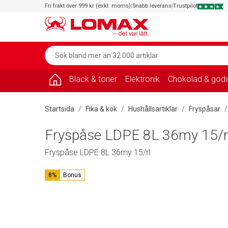
Fri frakt över 999 kr (exkl. moms)
|
Snabb leverans
|
Trustpilot
Bläck & toner
Elektronik
Chokolad & godi
Startsida
Fika & kök
Hushållsartiklar
Fryspåsar
Fryspåse LDPE 8L 36my 15/r
Fryspåse LDPE 8L 36my 15/rl
8%
Bonus