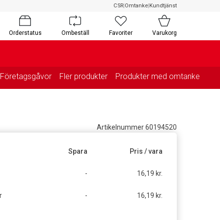
CSR
|
Omtanke
|
Kundtjänst
Orderstatus
Ombeställ
Favoriter
Varukorg
Företagsgåvor
Fler produkter
Produkter med omtanke
Artikelnummer 60194520
Spara
Pris / vara
-
16,19 kr.
r
-
16,19 kr.
g