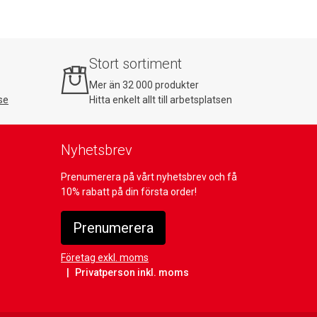
Stort sortiment
Mer än 32 000 produkter
se
Hitta enkelt allt till arbetsplatsen
Nyhetsbrev
Prenumerera på vårt nyhetsbrev och få
10% rabatt på din första order!
Prenumerera
Företag exkl. moms
Privatperson inkl. moms