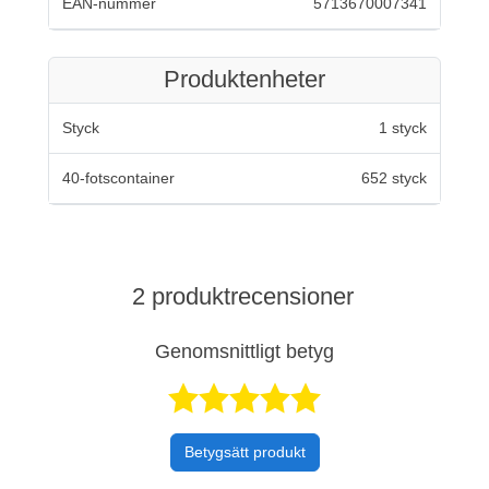
EAN-nummer
5713670007341
Produktenheter
Styck
1 styck
40-fotscontainer
652 styck
2 produktrecensioner
Genomsnittligt betyg
Betygsatt 5 av 
Betygsätt produkt