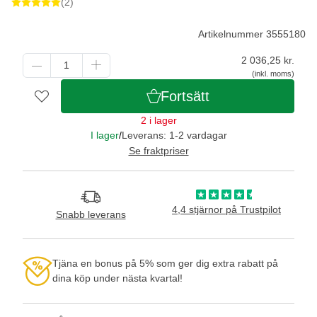
(2)
Artikelnummer 3555180
2 036,25
kr.
(inkl. moms)
Fortsätt
2 i lager
I lager
/
Leverans: 1-2 vardagar
Se fraktpriser
4,4 stjärnor på Trustpilot
Snabb leverans
Tjäna en bonus på 5% som ger dig extra rabatt på
dina köp under nästa kvartal!