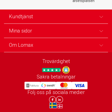
arbetsplatsen
Kundtjänst
Mina sidor
Om Lomax
Trovärdighet
Säkra betalningar
Trygg E-handel
Följ oss på sociala medier
Lomax DK Facebook
Lomax SE LinkIn
sv-SE
da-DK