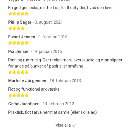
En gedigen boks, der helt og fuldt opfylder, hvad den lover.
Betygsatt 5 av 5 stjärnor
Philip Sager
- 3. augusti 2021
Betygsatt 4 av 5 stjärnor
Eivind Jensen
- 9. februari 2018
Betygsatt 5 av 5 stjärnor
Pia Jensen
- 14. januari 2015
Pæn og rummelig. Gør reolen mere overskuelig og man slipper
for at de på bunker af papir eller småting.
Betygsatt 5 av 5 stjärnor
Marlene Jørgensen
- 18. februari 2013
Flot og funktionel arkivæske
Betygsatt 5 av 5 stjärnor
Gethe Jacobsen
- 14. februari 2013
Praktisk, flot farve nemt at samle (eller skille ad)
Visa alla