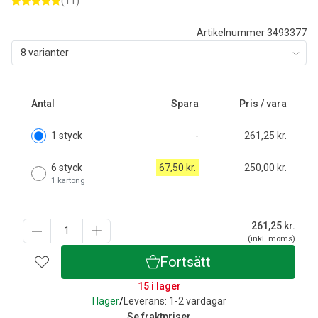
(11)
Artikelnummer 3493377
8 varianter
Antal
Spara
Pris / vara
1 styck
-
261,25 kr.
6 styck
67,50 kr.
250,00 kr.
1 kartong
261,25
kr.
(inkl. moms)
Fortsätt
15 i lager
I lager
/
Leverans: 1-2 vardagar
Se fraktpriser