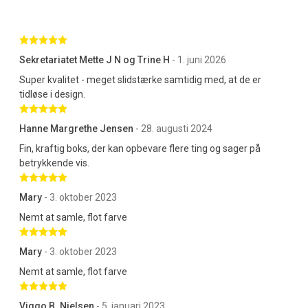
Betygsatt 5 av 5 stjärnor
Sekretariatet Mette J N og Trine H
- 1. juni 2026
Super kvalitet - meget slidstærke samtidig med, at de er
tidløse i design.
Betygsatt 5 av 5 stjärnor
Hanne Margrethe Jensen
- 28. augusti 2024
Fin, kraftig boks, der kan opbevare flere ting og sager på
betrykkende vis.
Betygsatt 5 av 5 stjärnor
Mary
- 3. oktober 2023
Nemt at samle, flot farve
Betygsatt 5 av 5 stjärnor
Mary
- 3. oktober 2023
Nemt at samle, flot farve
Betygsatt 5 av 5 stjärnor
Viggo B. Nielsen
- 5. januari 2023