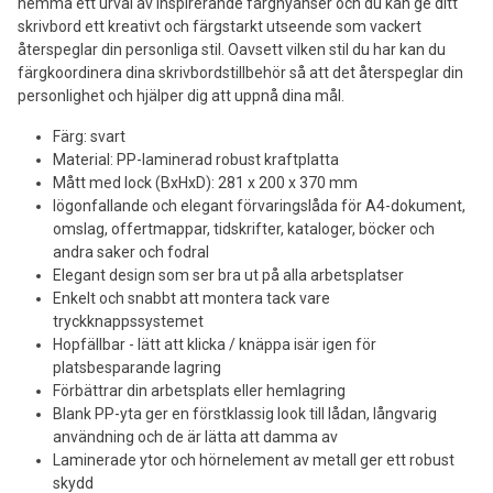
hemma ett urval av inspirerande färgnyanser och du kan ge ditt
skrivbord ett kreativt och färgstarkt utseende som vackert
återspeglar din personliga stil. Oavsett vilken stil du har kan du
färgkoordinera dina skrivbordstillbehör så att det återspeglar din
personlighet och hjälper dig att uppnå dina mål.
Färg: svart
Material: PP-laminerad robust kraftplatta
Mått med lock (BxHxD): 281 x 200 x 370 mm
Iögonfallande och elegant förvaringslåda för A4-dokument,
omslag, offertmappar, tidskrifter, kataloger, böcker och
andra saker och fodral
Elegant design som ser bra ut på alla arbetsplatser
Enkelt och snabbt att montera tack vare
tryckknappssystemet
Hopfällbar - lätt att klicka / knäppa isär igen för
platsbesparande lagring
Förbättrar din arbetsplats eller hemlagring
Blank PP-yta ger en förstklassig look till lådan, långvarig
användning och de är lätta att damma av
Laminerade ytor och hörnelement av metall ger ett robust
skydd