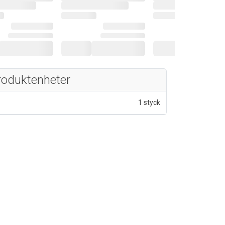
roduktenheter
1 styck
v 5 stjärnor