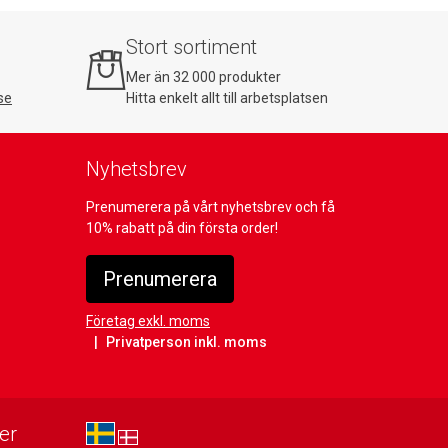
Stort sortiment
Mer än 32 000 produkter
se
Hitta enkelt allt till arbetsplatsen
Nyhetsbrev
Prenumerera på vårt nyhetsbrev och få
10% rabatt på din första order!
Prenumerera
Företag exkl. moms
Privatperson inkl. moms
er
sv-SE
da-DK