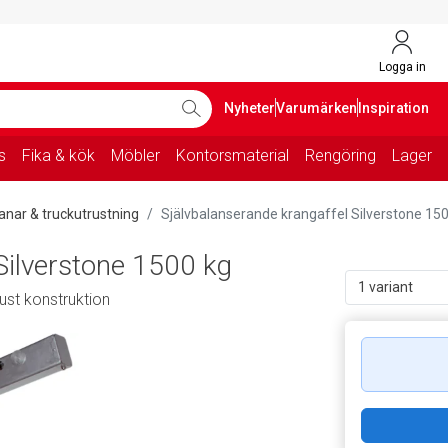
Logga in
Nyheter
Varumärken
Inspiration
s
Fika & kök
Möbler
Kontorsmaterial
Rengöring
Lager
anar & truckutrustning
Självbalanserande krangaffel Silverstone 15
Silverstone 1500 kg
1 variant
ust konstruktion