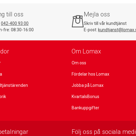
ng till oss
Mejla oss
:
042-400 93 00
Skriv till vår kundtjänst
-fre: 08:30-16:00
E-post:
kundtjanst@lomax.
idor
Om Lomax
r
Om oss
ta
Fördelar hos Lomax
dtjänstärenden
Jobba på Lomax
orik
KvartalsBonus
Bankuppgifter
betalningar
Följ oss på sociala medi