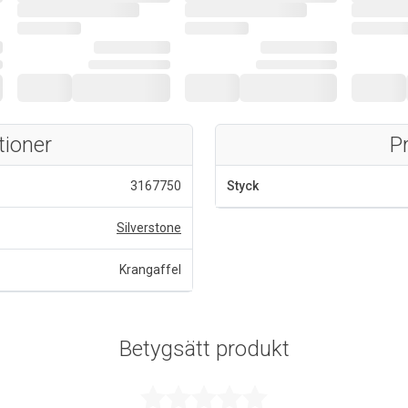
tioner
P
3167750
Styck
Silverstone
Krangaffel
Betygsätt produkt
Betygsatt 0 a