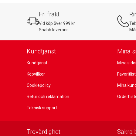
Fri frakt
Ri
Vid köp över 999 kr
Tel
Snabb leverans
Mån
Kundtjänst
Mina s
Kundtjänst
Mina sido
Köpvillkor
Favoritlis
Cookiepolicy
Mina kun
Retur och reklamation
Orderhist
Teknisk support
Trovärdighet
Säkra 