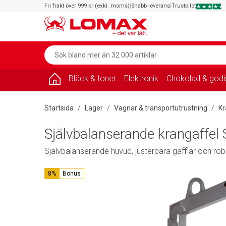
Fri frakt över 999 kr (exkl. moms)
|
Snabb leverans
|
Trustpilot
Bläck & toner
Elektronik
Chokolad & godi
Startsida
Lager
Vagnar & transportutrustning
Kr
Självbalanserande krangaffel 
Självbalanserande huvud, justerbara gafflar och rob
8%
Bonus