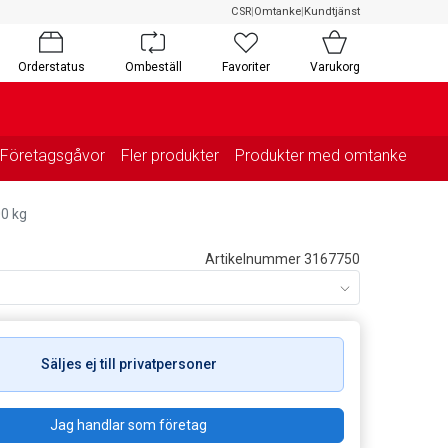
CSR
|
Omtanke
|
Kundtjänst
Orderstatus
Ombeställ
Favoriter
Varukorg
Företagsgåvor
Fler produkter
Produkter med omtanke
00 kg
Artikelnummer 3167750
Säljes ej till privatpersoner
Jag handlar som företag