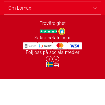
Om Lomax
Trovärdighet
Säkra betalningar
Trygg E-handel
Följ oss på sociala medier
Lomax DK Facebook
Lomax SE LinkIn
sv-SE
da-DK