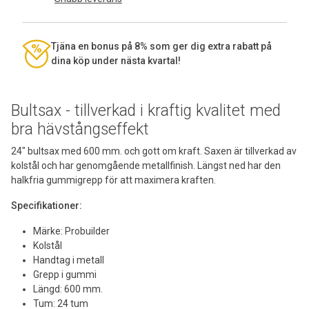
Tjäna en bonus på 8% som ger dig extra rabatt på
dina köp under nästa kvartal!
Bultsax - tillverkad i kraftig kvalitet med
bra hävstångseffekt
24" bultsax med 600 mm. och gott om kraft. Saxen är tillverkad av
kolstål och har genomgående metallfinish. Längst ned har den
halkfria gummigrepp för att maximera kraften.
Specifikationer:
Märke: Probuilder
Kolstål
Handtag i metall
Grepp i gummi
Längd: 600 mm.
Tum: 24 tum