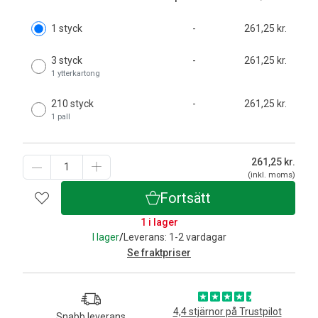
1 styck
-
261,25 kr.
3 styck
-
261,25 kr.
1 ytterkartong
210 styck
-
261,25 kr.
1 pall
261,25
kr.
(inkl. moms)
Fortsätt
1 i lager
I lager
/
Leverans: 1-2 vardagar
Se fraktpriser
4,4 stjärnor på Trustpilot
Snabb leverans