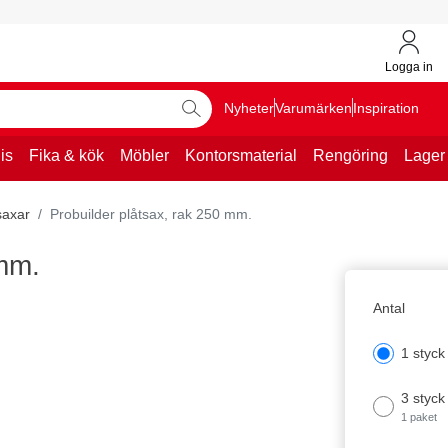
Logga in
Nyheter
Varumärken
Inspiration
is
Fika & kök
Möbler
Kontorsmaterial
Rengöring
Lager
saxar
Probuilder plåtsax, rak 250 mm.
 mm.
Antal
1 styck
3 styck
1 paket