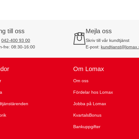
ng till oss
Mejla oss
:
042-400 93 00
Skriv till vår kundtjänst
-fre: 08:30-16:00
E-post:
kundtjanst@lomax.
idor
Om Lomax
r
Om oss
ta
Fördelar hos Lomax
dtjänstärenden
Jobba på Lomax
orik
KvartalsBonus
Bankuppgifter