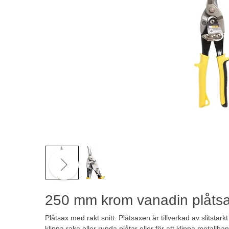
250 mm krom vanadin plåtsax
Plåtsax med rakt snitt. Plåtsaxen är tillverkad av slitstar
klippa raka eller runda plåtar eller för att klippa metallba