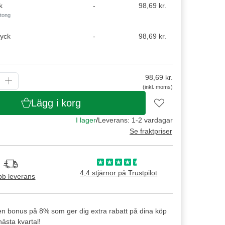
k
-
98,69 kr.
rtong
tyck
-
98,69 kr.
98,69
kr.
(inkl. moms)
Lägg i korg
I lager
/
Leverans: 1-2 vardagar
Se fraktpriser
4,4 stjärnor på Trustpilot
b leverans
en bonus på 8% som ger dig extra rabatt på dina köp
ästa kvartal!