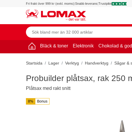
Fri frakt över 999 kr (exkl. moms)
|
Snabb leverans
|
Trustpilot
Bläck & toner
Elektronik
Chokolad & god
Startsida
Lager
Verktyg
Handverktyg
Sågar & 
Probuilder plåtsax, rak 250
Plåtsax med rakt snitt
8%
Bonus