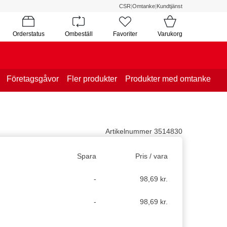
CSR
|
Omtanke
|
Kundtjänst
Orderstatus
Ombeställ
Favoriter
Varukorg
Företagsgåvor
Fler produkter
Produkter med omtanke
Artikelnummer 3514830
Spara
Pris / vara
-
98,69 kr.
-
98,69 kr.