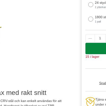
24 styc
1 ytterka
1800 s
1 pall
15 i lager
Snab
 med rakt snitt
Tjäna 
kt CRV-stål och kan enkelt användas för att
under n
nd. Handtaget är tillverkat av gul TPR.