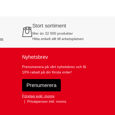
Stort sortiment
Mer än 32 000 produkter
se
Hitta enkelt allt till arbetsplatsen
Nyhetsbrev
Prenumerera på vårt nyhetsbrev och få
10% rabatt på din första order!
Prenumerera
Företag exkl. moms
Privatperson inkl. moms