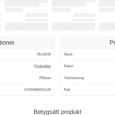
tioner
P
3514830
Styck
Probuilder
Paket
Plåtsax
Ytterkartong
5709386656126
Pall
Betygsätt produkt