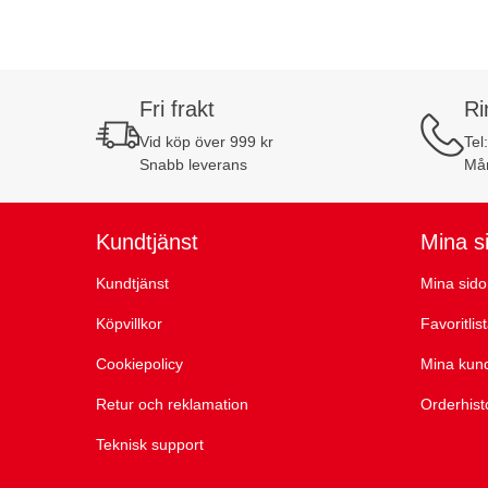
Fri frakt
Ri
Vid köp över 999 kr
Tel
Snabb leverans
Mån
Kundtjänst
Mina s
Kundtjänst
Mina sido
Köpvillkor
Favoritlis
Cookiepolicy
Mina kun
Retur och reklamation
Orderhist
Teknisk support