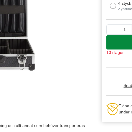
4 styck
2 ytterka
10 i lager
Snab
Tjäna 
under n
tning och allt annat som behöver transporteras