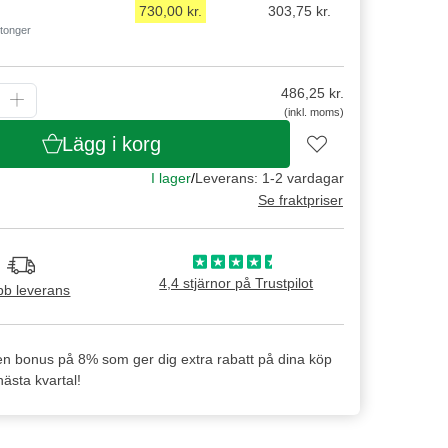
730,00 kr.
303,75 kr.
rtonger
486,25
kr.
(inkl. moms)
Lägg i korg
I lager
/
Leverans: 1-2 vardagar
Se fraktpriser
4,4 stjärnor på Trustpilot
b leverans
en bonus på 8% som ger dig extra rabatt på dina köp
ästa kvartal!