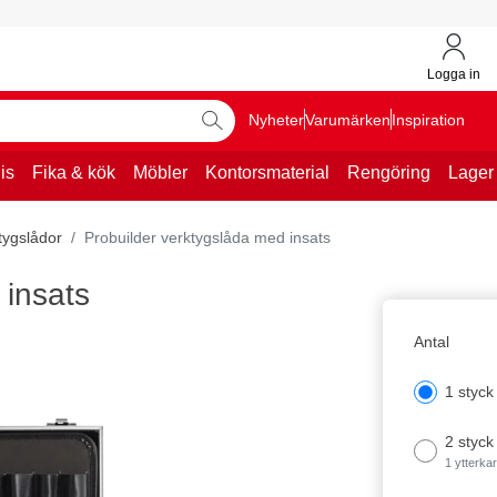
Logga in
Nyheter
Varumärken
Inspiration
is
Fika & kök
Möbler
Kontorsmaterial
Rengöring
Lager
tygslådor
Probuilder verktygslåda med insats
 insats
Antal
1 styck
2 styck
1 ytterka