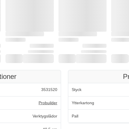
tioner
P
3531520
Styck
Probuilder
Ytterkartong
Verktygslådor
Pall