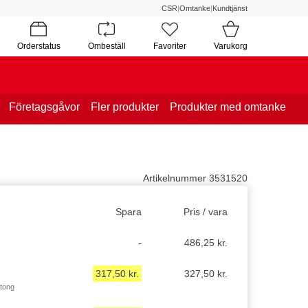
CSR
|
Omtanke
|
Kundtjänst
Orderstatus
Ombeställ
Favoriter
Varukorg
Företagsgåvor
Fler produkter
Produkter med omtanke
Artikelnummer 3531520
Spara
Pris / vara
-
486,25 kr.
317,50 kr.
327,50 kr.
rtong