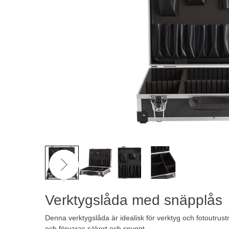
Verktygslåda med snäpplås
Denna verktygslåda är idealisk för verktyg och fotoutrus
och förvaras säkert och snyggt.