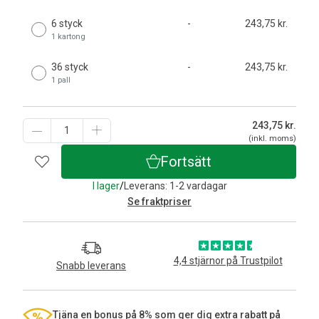
6 styck
-
243,75 kr.
1 kartong
36 styck
-
243,75 kr.
1 pall
243,75
kr.
(inkl. moms)
Fortsätt
I lager
/
Leverans: 1-2 vardagar
Se fraktpriser
4,4 stjärnor på Trustpilot
Snabb leverans
Tjäna en bonus på 8% som ger dig extra rabatt på