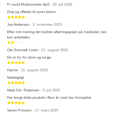
Fr-sund Motioncenter ApS
- 29. juli 2026
Drøj og effektiv til vores behov.
Betygsatt 5 av 5 stjärnor
Jan Andersen
- 3. november 2025
Efter min mening det bedste aftørringspapir på markedet, kan
kun anbefales.
Betygsatt 2 av 5 stjärnor
Ole Gamrath Lentz
- 21. augusti 2025
De er for for store og tunge.
Betygsatt 5 av 5 stjärnor
Hanne
- 11. augusti 2025
fabelagtigt
Betygsatt 5 av 5 stjärnor
Niels Chr. Pedersen
- 3. juli 2025
Har brugt dette produkt i flere år med stor fornøjelse
Betygsatt 5 av 5 stjärnor
Søren Frimann
- 17. mars 2025