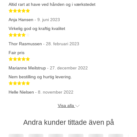
Altid rart at have ved hånden og i værkstedet
Betygsatt 5 av 5 stjärnor
Anja Hansen
- 9. juni 2023
Virkelig god og kraftig kvalitet
Betygsatt 4 av 5 stjärnor
Thor Rasmussen
- 28. februari 2023
Fair pris
Betygsatt 5 av 5 stjärnor
Marianne Meilstrup
- 27. december 2022
Nem bestilling og hurtig levering.
Betygsatt 5 av 5 stjärnor
Helle Nielsen
- 8. november 2022
Visa alla
Andra kunder tittade även på