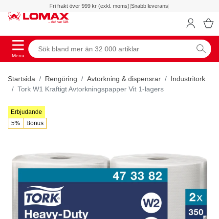
Fri frakt över 999 kr (exkl. moms)
|
Snabb leverans
|
Menu
Startsida
Rengöring
Avtorkning & dispensrar
Industritork
Tork W1 Kraftigt Avtorkningspapper Vit 1-lagers
Erbjudande
5%
Bonus