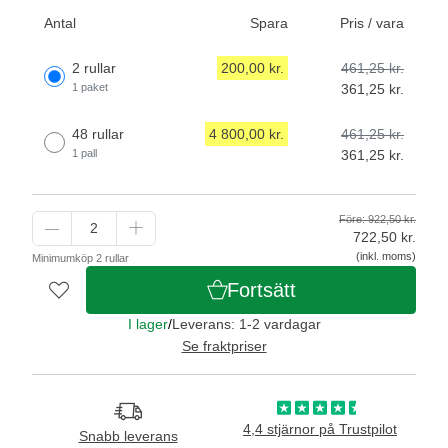
Antal
Spara
Pris / vara
2 rullar
200,00 kr.
461,25 kr.
1 paket
361,25 kr.
48 rullar
4 800,00 kr.
461,25 kr.
1 pall
361,25 kr.
Före: 922,50 kr.
722,50
kr.
(inkl. moms)
Minimumköp 2 rullar
Fortsätt
I lager
/
Leverans: 1-2 vardagar
Se fraktpriser
4,4 stjärnor på Trustpilot
Snabb leverans