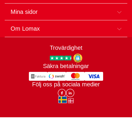
Mina sidor
Om Lomax
Trovärdighet
Säkra betalningar
Trygg E-handel
Följ oss på sociala medier
Lomax DK Facebook
Lomax SE LinkIn
sv-SE
da-DK