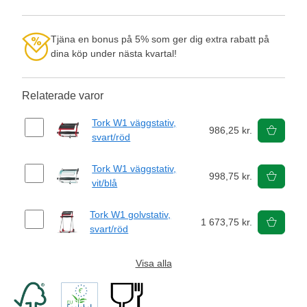
Tjäna en bonus på 5% som ger dig extra rabatt på
dina köp under nästa kvartal!
Relaterade varor
Tork W1 väggstativ,
986,25 kr.
svart/röd
Tork W1 väggstativ,
998,75 kr.
vit/blå
Tork W1 golvstativ,
1 673,75 kr.
svart/röd
Visa alla