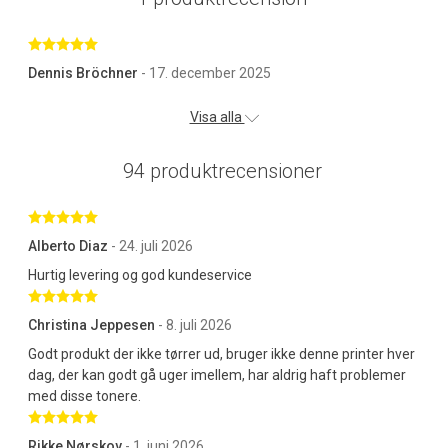
Betygsatt 5 av 5 stjärnor
Dennis Bröchner
- 17. december 2025
Visa alla
94 produktrecensioner
Betygsatt 5 av 5 stjärnor
Alberto Diaz
- 24. juli 2026
Hurtig levering og god kundeservice
Betygsatt 5 av 5 stjärnor
Christina Jeppesen
- 8. juli 2026
Godt produkt der ikke tørrer ud, bruger ikke denne printer hver
dag, der kan godt gå uger imellem, har aldrig haft problemer
med disse tonere.
Betygsatt 5 av 5 stjärnor
Rikke Nørskov
- 1. juni 2026