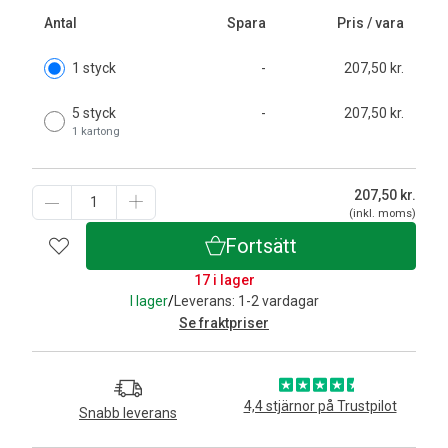
Antal
Spara
Pris / vara
1 styck
-
207,50 kr.
5 styck
-
207,50 kr.
1 kartong
207,50
kr.
(inkl. moms)
Fortsätt
17 i lager
I lager
/
Leverans: 1-2 vardagar
Se fraktpriser
4,4 stjärnor på Trustpilot
Snabb leverans