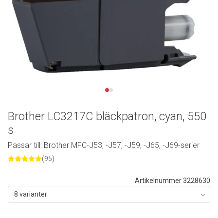
Brother LC3217C bläckpatron, cyan, 550
s
Passar till: Brother MFC-J53, -J57, -J59, -J65, -J69-serier
(95)
Artikelnummer 3228630
8 varianter