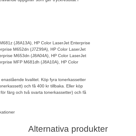
P M681z (J8A13A), HP Color LaserJet Enterprise
rprise M652dn (J7Z99A), HP Color LaserJet
erprise M653dn (J8A04A), HP Color LaserJet
terprise MFP M681dh (J8A10A), HP Color
n enastående kvalitet. Köp fyra tonerkassetter
onerkassett) och få 400 kr tillbaka. Eller köp
för färg och två svarta tonerkassetter) och få
kationer
Alternativa produkter