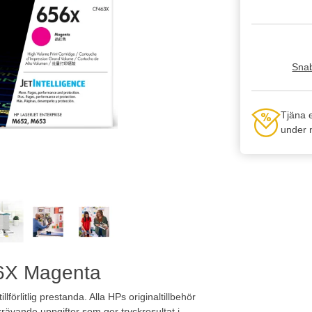
Snab
Tjäna 
under n
56X Magenta
lförlitlig prestanda. Alla HPs originaltillbehör
 krävande uppgifter som ger tryckresultat i