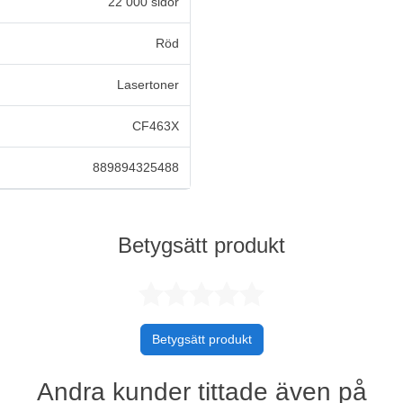
22 000 sidor
Röd
Lasertoner
CF463X
889894325488
Betygsätt produkt
Betygsatt 0 
Betygsätt produkt
Andra kunder tittade även på