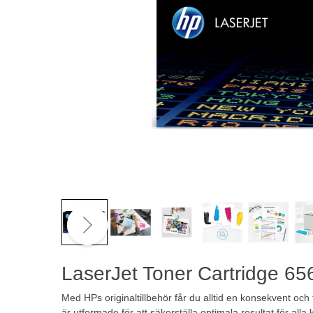
LaserJet Toner Cartridge 6
Med HPs originaltillbehör får du alltid en konsekvent och til
är utformade för att säkerställa optimala resultat för alla