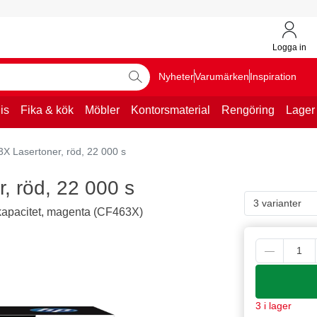
Logga in
Nyheter
Varumärken
Inspiration
is
Fika & kök
Möbler
Kontorsmaterial
Rengöring
Lager
 Lasertoner, röd, 22 000 s
 röd, 22 000 s
3 varianter
kapacitet, magenta (CF463X)
3 i lager