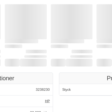
tioner
P
3238230
Styck
HP