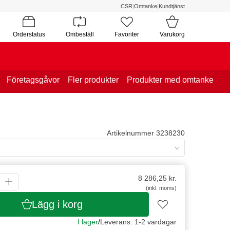
CSR
|
Omtanke
|
Kundtjänst
Orderstatus
Ombeställ
Favoriter
Varukorg
Företagsgåvor
Fler produkter
Produkter med omtanke
Artikelnummer 3238230
8 286,25
kr.
(inkl. moms)
Lägg i korg
I lager
/
Leverans: 1-2 vardagar