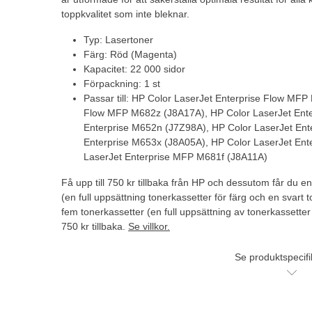
toppkvalitet som inte bleknar.
Typ: Lasertoner
Färg: Röd (Magenta)
Kapacitet: 22 000 sidor
Förpackning: 1 st
Passar till: HP Color LaserJet Enterprise Flow MF
Flow MFP M682z (J8A17A), HP Color LaserJet Ente
Enterprise M652n (J7Z98A), HP Color LaserJet Ent
Enterprise M653x (J8A05A), HP Color LaserJet En
LaserJet Enterprise MFP M681f (J8A11A)
Få upp till 750 kr tillbaka från HP och dessutom får du e
(en full uppsättning tonerkassetter för färg och en svart t
fem tonerkassetter (en full uppsättning av tonerkassetter 
750 kr tillbaka.
Se villkor.
Se produktspecifi