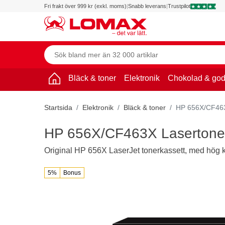
Fri frakt över 999 kr (exkl. moms)
|
Snabb leverans
|
Trustpilot
Bläck & toner
Elektronik
Chokolad & god
Startsida
Elektronik
Bläck & toner
HP 656X/CF463X
HP 656X/CF463X Lasertoner,
Original HP 656X LaserJet tonerkassett, med hög 
5%
Bonus