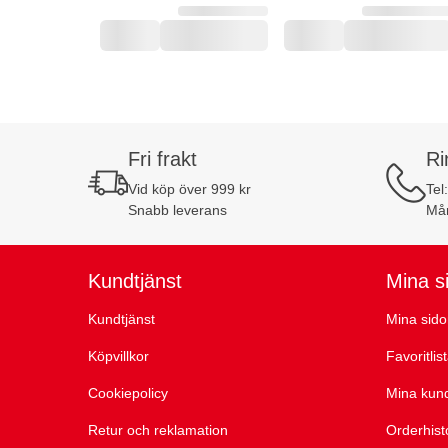
Fri frakt
Ri
Vid köp över 999 kr
Tel
Snabb leverans
Mån
Kundtjänst
Mina s
Kundtjänst
Mina sido
Köpvillkor
Favoritlis
Cookiepolicy
Mina kun
Retur och reklamation
Orderhist