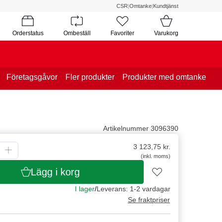
CSR
|
Omtanke
|
Kundtjänst
Orderstatus
Ombeställ
Favoriter
Varukorg
Företagsgåvor
Fler produkter
Produkter med omtanke
Artikelnummer 3096390
3 123,75
kr.
(inkl. moms)
Lägg i korg
I lager
/
Leverans: 1-2 vardagar
Se fraktpriser