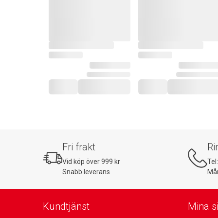
Fri frakt
Ri
Vid köp över 999 kr
Tel
Snabb leverans
Mån
Kundtjänst
Mina s