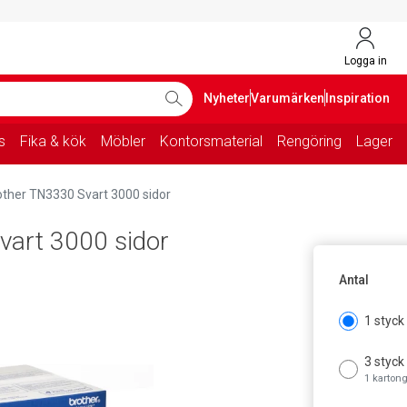
Logga in
Nyheter
Varumärken
Inspiration
s
Fika & kök
Möbler
Kontorsmaterial
Rengöring
Lager
other TN3330 Svart 3000 sidor
vart 3000 sidor
Antal
1 styck
3 styck
1 karton