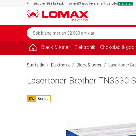
Fri frakt över 999 kr (exkl. moms)
|
Snabb leverans
|
Trustpilot
Bläck & toner
Elektronik
Chokolad & godi
Startsida
Elektronik
Bläck & toner
Lasertoner Br
Lasertoner Brother TN3330 S
8%
Bonus