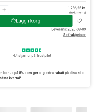
1 286,25
kr.
(inkl. moms)
Lägg i korg
Leverans: 2026-08-09
Se fraktpriser
4,4 stjärnor på Trustpilot
en bonus på 8% som ger dig extra rabatt på dina köp
nästa kvartal!