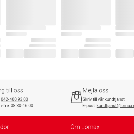
ng till oss
Mejla oss
:
042-400 93 00
Skriv till vår kundtjänst
-fre: 08:30-16:00
E-post:
kundtjanst@lomax.
idor
Om Lomax