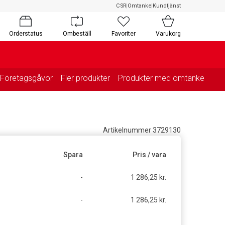
CSR
|
Omtanke
|
Kundtjänst
Orderstatus
Ombeställ
Favoriter
Varukorg
Företagsgåvor
Fler produkter
Produkter med omtanke
Artikelnummer 3729130
Spara
Pris / vara
-
1 286,25 kr.
-
1 286,25 kr.
g