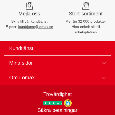
Mejla oss
Stort sortiment
Skriv till vår kundtjänst
Mer än 32 000 produkter
E-post:
kundtjanst@lomax.se
Hitta enkelt allt till
arbetsplatsen
Kundtjänst
Mina sidor
Om Lomax
Trovärdighet
Säkra betalningar
Trygg E-handel