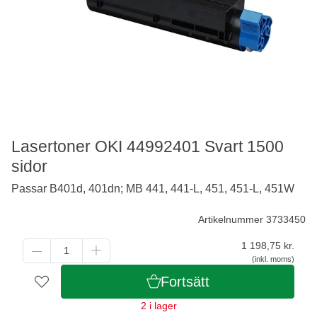
Lasertoner OKI 44992401 Svart 1500
sidor
Passar B401d, 401dn; MB 441, 441-L, 451, 451-L, 451W
Artikelnummer 3733450
1 198,75
kr.
(inkl. moms)
Fortsätt
2 i lager