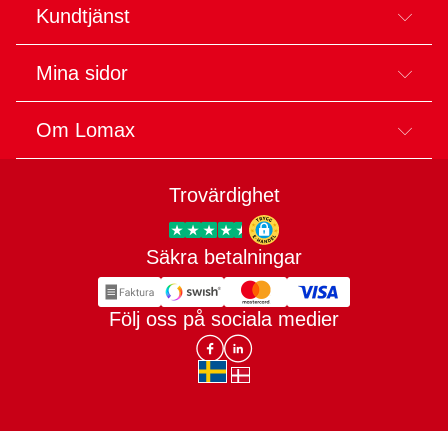
Kundtjänst
Mina sidor
Om Lomax
Trovärdighet
Säkra betalningar
Trygg E-handel
Följ oss på sociala medier
Lomax DK Facebook
Lomax SE LinkIn
sv-SE
da-DK