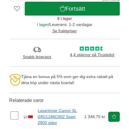
Fortsätt
8 i lager
I lager
/
Leverans: 1-2 vardagar
Se fraktpriser
4,4 stjärnor på Trustpilot
Snabb leverans
Tjäna en bonus på 5% som ger dig extra rabatt på
dina köp under nästa kvartal!
Relaterade varor
Lasertoner Canon XL
045/1246C002 Svart
1 348,75 kr.
2800 sidor