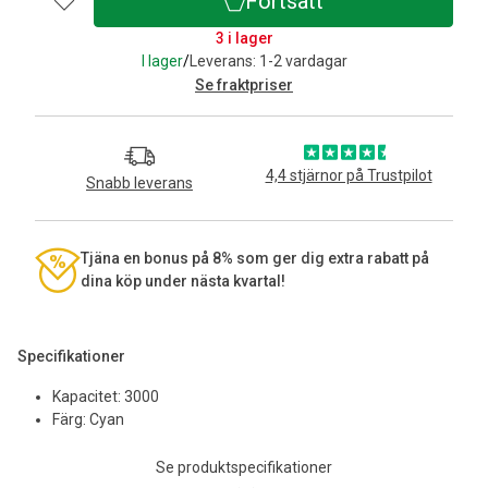
Fortsätt
3 i lager
I lager
/
Leverans: 1-2 vardagar
Se fraktpriser
4,4 stjärnor på Trustpilot
Snabb leverans
Tjäna en bonus på 8% som ger dig extra rabatt på
dina köp under nästa kvartal!
Specifikationer
Kapacitet: 3000
Färg: Cyan
Se produktspecifikationer