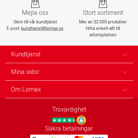
Mejla oss
Stort sortiment
Skriv till vår kundtjänst
Mer än 32 000 produkter
E-post:
kundtjanst@lomax.se
Hitta enkelt allt till
arbetsplatsen
Kundtjänst
Mina sidor
Om Lomax
Trovärdighet
Säkra betalningar
Trygg E-handel