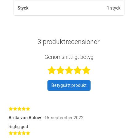
Styck
1 styck
3 produktrecensioner
Genomsnittligt betyg
Betygsatt 5 av 
Betygsätt produkt
Betygsatt 5 av 5 stjärnor
Britta von Bülow
- 15. september 2022
Rigtig god
Betygsatt 5 av 5 stjärnor