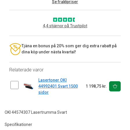
Se fraktpriser
4,4 stjärnor på Trustpilot
Tjäna en bonus på 20% som ger dig extra rabatt på
dina köp under nästa kvartal!
Relaterade varor
Lasertoner OKI
44992401 Svart 1500
1 198,75 kr.
sidor
OKI 44574307 Lasertrumma Svart
Specifikationer