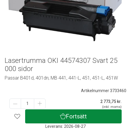
Lasertrumma OKI 44574307 Svart 25
000 sidor
Passar B401d, 401dn; MB 441, 441-L, 451, 451-L, 451W
Artikelnummer 3733460
2 773,75
kr.
(inkl. moms)
Fortsätt
Leverans: 2026-08-27