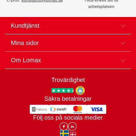
arbetsplatsen
Kundtjänst
Mina sidor
Om Lomax
Trovärdighet
Säkra betalningar
Trygg E-handel
Följ oss på sociala medier
Lomax DK Facebook
Lomax SE LinkIn
sv-SE
da-DK