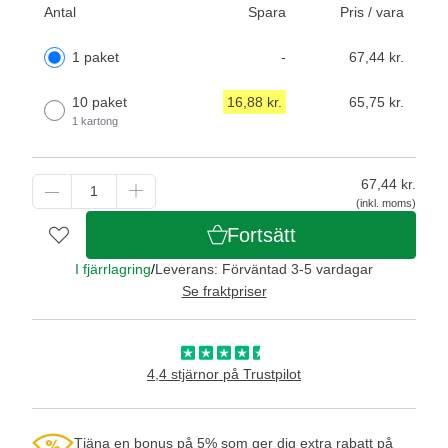
Antal
Spara
Pris / vara
1 paket
-
67,44 kr.
10 paket
16,88 kr.
65,75 kr.
1 kartong
67,44
kr.
(inkl. moms)
Fortsätt
I fjärrlagring
/
Leverans: Förväntad 3-5 vardagar
Se fraktpriser
4,4 stjärnor på Trustpilot
Tjäna en bonus på 5% som ger dig extra rabatt på