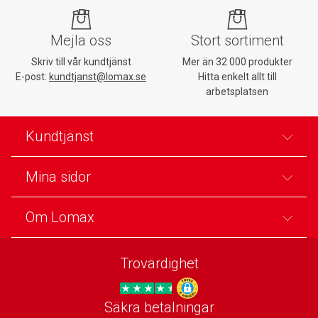
Mejla oss
Stort sortiment
Skriv till vår kundtjänst
Mer än 32 000 produkter
E-post:
kundtjanst@lomax.se
Hitta enkelt allt till
arbetsplatsen
Kundtjänst
Mina sidor
Om Lomax
Trovärdighet
Säkra betalningar
Trygg E-handel