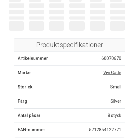
Produktspecifikationer
Artikelnummer
60070670
Märke
Vivi Gade
Storlek
Small
Färg
Silver
Antal påsar
8 styck
EAN-nummer
5712854122771