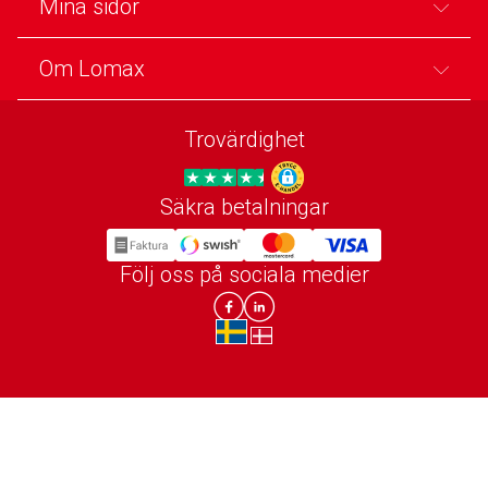
Mina sidor
Om Lomax
Trovärdighet
Säkra betalningar
Trygg E-handel
Följ oss på sociala medier
Lomax DK Facebook
Lomax SE LinkIn
sv-SE
da-DK