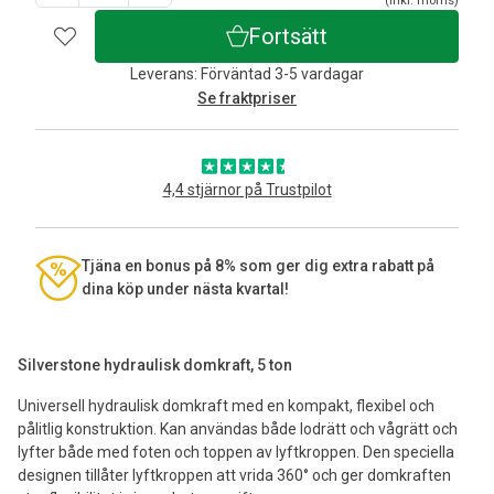
(inkl. moms)
Fortsätt
Leverans: Förväntad 3-5 vardagar
Se fraktpriser
4,4 stjärnor på Trustpilot
Tjäna en bonus på 8% som ger dig extra rabatt på
dina köp under nästa kvartal!
Silverstone hydraulisk domkraft, 5 ton
Universell hydraulisk domkraft med en kompakt, flexibel och
pålitlig konstruktion. Kan användas både lodrätt och vågrätt och
lyfter både med foten och toppen av lyftkroppen. Den speciella
designen tillåter lyftkroppen att vrida 360° och ger domkraften