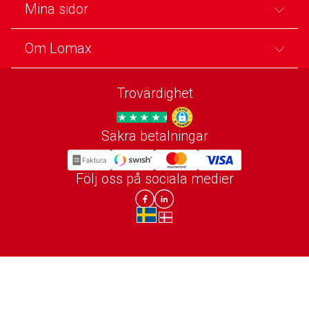
Mina sidor
Om Lomax
Trovärdighet
Säkra betalningar
Trygg E-handel
Följ oss på sociala medier
Lomax DK Facebook
Lomax SE LinkIn
sv-SE
da-DK