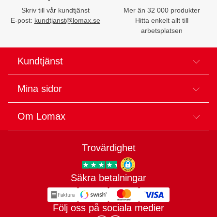
Skriv till vår kundtjänst
Mer än 32 000 produkter
E-post:
kundtjanst@lomax.se
Hitta enkelt allt till
arbetsplatsen
Kundtjänst
Mina sidor
Om Lomax
Trovärdighet
Säkra betalningar
Trygg E-handel
Följ oss på sociala medier