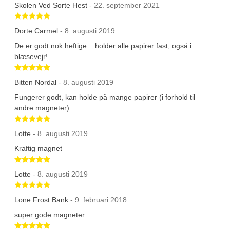
Skolen Ved Sorte Hest
- 22. september 2021
Betygsatt 5 av 5 stjärnor
Dorte Carmel
- 8. augusti 2019
De er godt nok heftige....holder alle papirer fast, også i
blæsevejr!
Betygsatt 5 av 5 stjärnor
Bitten Nordal
- 8. augusti 2019
Fungerer godt, kan holde på mange papirer (i forhold til
andre magneter)
Betygsatt 5 av 5 stjärnor
Lotte
- 8. augusti 2019
Kraftig magnet
Betygsatt 5 av 5 stjärnor
Lotte
- 8. augusti 2019
Betygsatt 5 av 5 stjärnor
Lone Frost Bank
- 9. februari 2018
super gode magneter
Betygsatt 5 av 5 stjärnor