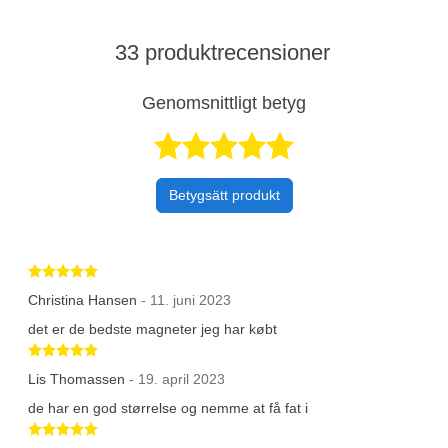
33 produktrecensioner
Genomsnittligt betyg
Betygsatt 4,8 a
Betygsätt produkt
Betygsatt 5 av 5 stjärnor
Christina Hansen
- 11. juni 2023
det er de bedste magneter jeg har købt
Betygsatt 5 av 5 stjärnor
Lis Thomassen
- 19. april 2023
de har en god størrelse og nemme at få fat i
Betygsatt 5 av 5 stjärnor