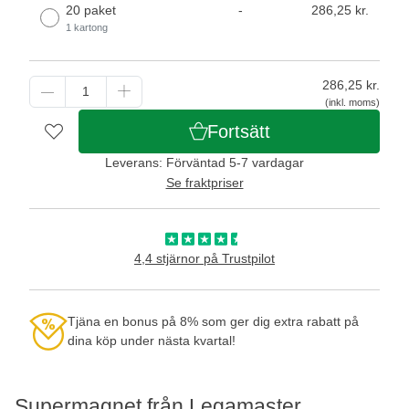
20 paket
-
286,25 kr.
1 kartong
286,25
kr.
(inkl. moms)
Fortsätt
Leverans: Förväntad 5-7 vardagar
Se fraktpriser
4,4 stjärnor på Trustpilot
Tjäna en bonus på 8% som ger dig extra rabatt på
dina köp under nästa kvartal!
Supermagnet från Legamaster