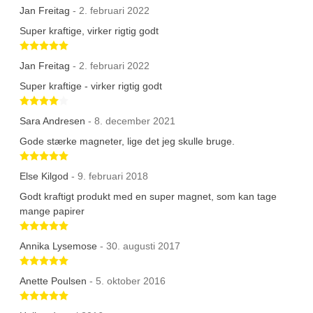
Jan Freitag
- 2. februari 2022
Super kraftige, virker rigtig godt
Betygsatt 5 av 5 stjärnor
Jan Freitag
- 2. februari 2022
Super kraftige - virker rigtig godt
Betygsatt 4 av 5 stjärnor
Sara Andresen
- 8. december 2021
Gode stærke magneter, lige det jeg skulle bruge.
Betygsatt 5 av 5 stjärnor
Else Kilgod
- 9. februari 2018
Godt kraftigt produkt med en super magnet, som kan tage
mange papirer
Betygsatt 5 av 5 stjärnor
Annika Lysemose
- 30. augusti 2017
Betygsatt 5 av 5 stjärnor
Anette Poulsen
- 5. oktober 2016
Betygsatt 5 av 5 stjärnor