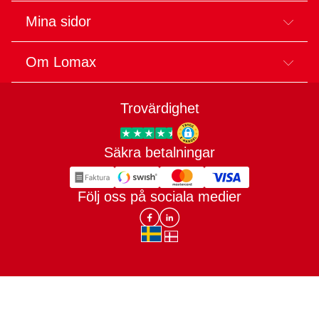
Mina sidor
Om Lomax
Trovärdighet
Säkra betalningar
Trygg E-handel
Följ oss på sociala medier
Lomax DK Facebook
Lomax SE LinkIn
sv-SE
da-DK