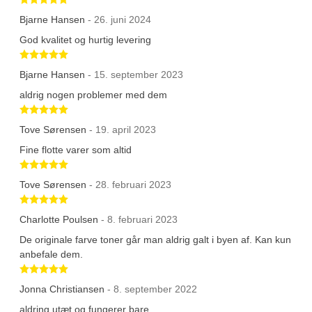
Bjarne Hansen
- 26. juni 2024
God kvalitet og hurtig levering
Betygsatt 5 av 5 stjärnor
Bjarne Hansen
- 15. september 2023
aldrig nogen problemer med dem
Betygsatt 5 av 5 stjärnor
Tove Sørensen
- 19. april 2023
Fine flotte varer som altid
Betygsatt 5 av 5 stjärnor
Tove Sørensen
- 28. februari 2023
Betygsatt 5 av 5 stjärnor
Charlotte Poulsen
- 8. februari 2023
De originale farve toner går man aldrig galt i byen af. Kan kun
anbefale dem.
Betygsatt 5 av 5 stjärnor
Jonna Christiansen
- 8. september 2022
aldring utæt og fungerer bare