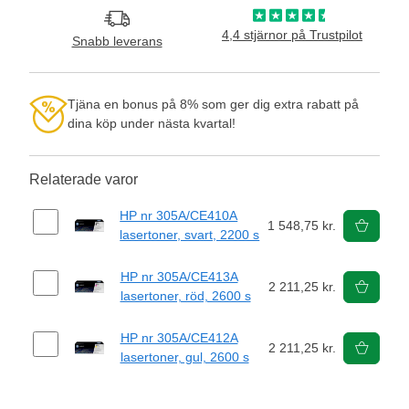
4,4 stjärnor på Trustpilot
Snabb leverans
Tjäna en bonus på 8% som ger dig extra rabatt på
dina köp under nästa kvartal!
Relaterade varor
HP nr 305A/CE410A
1 548,75 kr.
lasertoner, svart, 2200 s
HP nr 305A/CE413A
2 211,25 kr.
lasertoner, röd, 2600 s
HP nr 305A/CE412A
2 211,25 kr.
lasertoner, gul, 2600 s