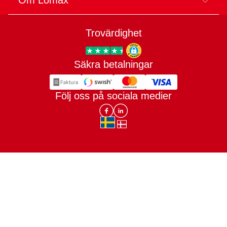
Trovärdighet
Säkra betalningar
Trygg E-handel
Följ oss på sociala medier
Lomax DK Facebook
Lomax SE LinkIn
sv-SE
da-DK