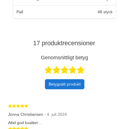
Pall
48 styck
17 produktrecensioner
Genomsnittligt betyg
Betygsatt 5 av 
Betygsätt produkt
Betygsatt 5 av 5 stjärnor
Jonna Christiansen
- 4. juli 2024
Altid god kvalitet…
Betygsatt 5 av 5 stjärnor