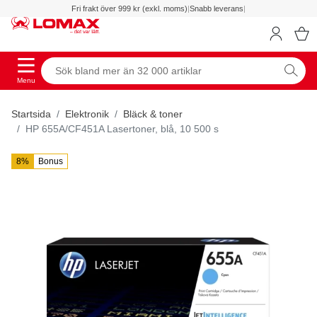
Fri frakt över 999 kr (exkl. moms)
|
Snabb leverans
|
Menu
Startsida
Elektronik
Bläck & toner
HP 655A/CF451A Lasertoner, blå, 10 500 s
8%
Bonus