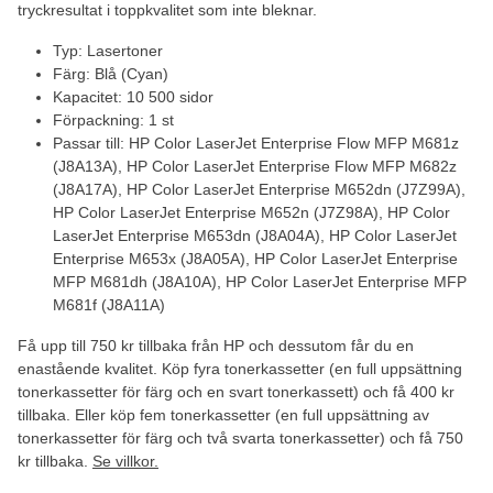
tryckresultat i toppkvalitet som inte bleknar.
Typ: Lasertoner
Färg: Blå (Cyan)
Kapacitet: 10 500 sidor
Förpackning: 1 st
Passar till: HP Color LaserJet Enterprise Flow MFP M681z
(J8A13A), HP Color LaserJet Enterprise Flow MFP M682z
(J8A17A), HP Color LaserJet Enterprise M652dn (J7Z99A),
HP Color LaserJet Enterprise M652n (J7Z98A), HP Color
LaserJet Enterprise M653dn (J8A04A), HP Color LaserJet
Enterprise M653x (J8A05A), HP Color LaserJet Enterprise
MFP M681dh (J8A10A), HP Color LaserJet Enterprise MFP
M681f (J8A11A)
Få upp till 750 kr tillbaka från HP och dessutom får du en
enastående kvalitet. Köp fyra tonerkassetter (en full uppsättning
tonerkassetter för färg och en svart tonerkassett) och få 400 kr
tillbaka. Eller köp fem tonerkassetter (en full uppsättning av
tonerkassetter för färg och två svarta tonerkassetter) och få 750
kr tillbaka.
Se villkor.