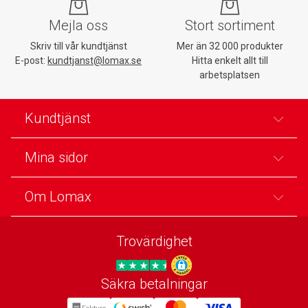
Mejla oss
Stort sortiment
Skriv till vår kundtjänst
Mer än 32 000 produkter
E-post:
kundtjanst@lomax.se
Hitta enkelt allt till
arbetsplatsen
Kundtjänst
Mina sidor
Om Lomax
Trovärdighet
Säkra betalningar
Trygg E-handel