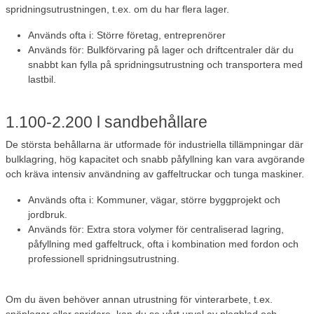
spridningsutrustningen, t.ex. om du har flera lager.
Används ofta i: Större företag, entreprenörer
Används för: Bulkförvaring på lager och driftcentraler där du
snabbt kan fylla på spridningsutrustning och transportera med
lastbil.
1.100-2.200 l sandbehållare
De största behållarna är utformade för industriella tillämpningar där
bulklagring, hög kapacitet och snabb påfyllning kan vara avgörande
och kräva intensiv användning av gaffeltruckar och tunga maskiner.
Används ofta i: Kommuner, vägar, större byggprojekt och
jordbruk.
Används för: Extra stora volymer för centraliserad lagring,
påfyllning med gaffeltruck, ofta i kombination med fordon och
professionell spridningsutrustning.
Om du även behöver annan utrustning för vinterarbete, t.ex.
snöplogar eller spridare, kan du se vårt
urval av plogblad och