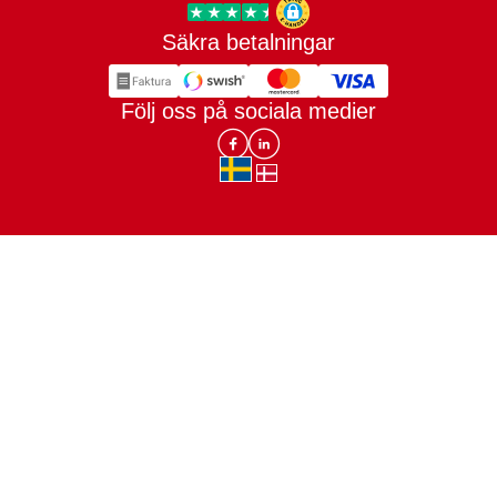
Säkra betalningar
Trygg E-handel
Följ oss på sociala medier
Lomax DK Facebook
Lomax SE LinkIn
sv-SE
da-DK