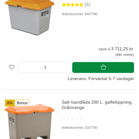
(5)
Artikelnummer 3497790
3 711,25 kr.
styck á
(inkl. moms)
Leverans: Förväntat 5-7 vardagar
Salt-/sandlåda 200 L, gaffelöppning,
8%
Bonus
Grå/orange
Artikelnummer 3197750