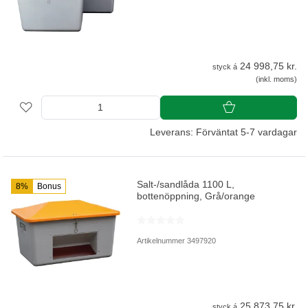
24 998,75 kr.
styck á
(inkl. moms)
Leverans: Förväntat 5-7 vardagar
Salt-/sandlåda 1100 L,
8%
Bonus
bottenöppning, Grå/orange
Artikelnummer 3497920
25 873,75 kr.
styck á