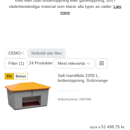
med eller utan bottenöppning eller gaffelöppning, och i
väderbeständiga material som klarar alla typer av väder.
Læs
mere
CEMO
Nollställ alla filter
24 Produkter
Filter (1)
Mest relevanta
Salt-/sandlåda 2200 L,
8%
Bonus
bottenöppning, Grå/orange
Artikelnummer 3497940
51 498,75 kr.
styck á