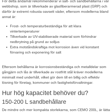
För detta ändamål rekommenderar vi salt- och sandbehållarna i vår
webbshop, som är tillverkade av
glasfiberarmerad plast (GRP)
och
därför är extremt robusta oavsett väder, eftersom modellerna bland
annat är:
Frost- och temperaturbeständiga
för att klara
vintertemperaturer
Tillverkade av UV-stabiliserade material
som förhindrar
nedbrytning på grund av solljus
Extra motståndskraftiga mot korrosion
även vid konstant
förvaring och exponering för salt
Eftersom behållarna är korrosionsbeständiga och metalldelar som
gångjärn och lås är tillverkade av rostfritt stål kräver modellerna
minimalt med underhåll, vilket gör dem till en billig och effektiv
lösning för företag, kommuner och fastighetsförvaltningar.
Hur hög kapacitet behöver du?
150-200 L sandbehållare
De mindre och mer kompakta storlekarna, som CEMO 200L, är lätta