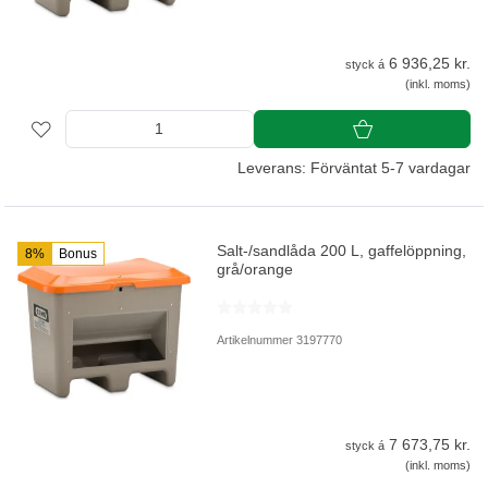
6 936,25 kr.
styck á
(inkl. moms)
Leverans: Förväntat 5-7 vardagar
Salt-/sandlåda 200 L, gaffelöppning,
8%
Bonus
grå/orange
Artikelnummer 3197770
7 673,75 kr.
styck á
(inkl. moms)